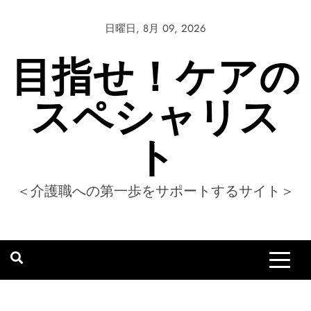
Skip
to
日曜日, 8月 09, 2026
content
目指せ！ケアの
スペシャリス
ト
＜介護職への第一歩をサポートするサイト＞